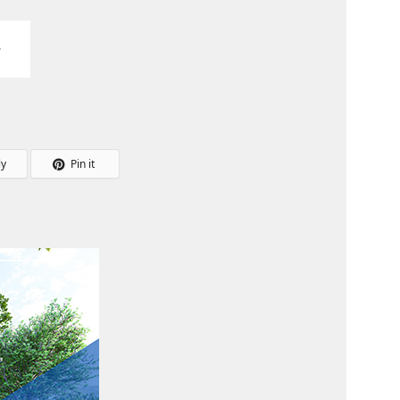
ly
Pin it