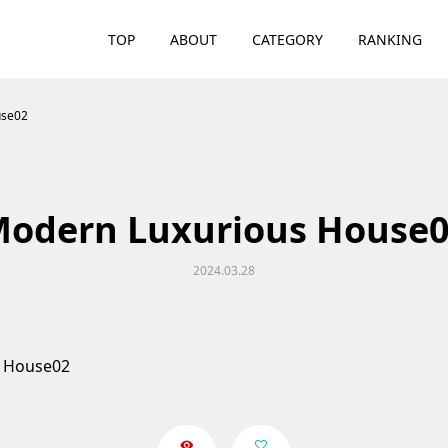
TOP
ABOUT
CATEGORY
RANKING
use02
odern Luxurious House
2024.03.28
 House02