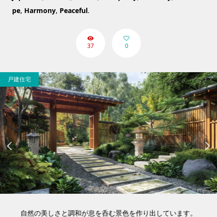
pe
,
Harmony
,
Peaceful
.
37
0
戸建住宅


自然の美しさと調和が息を呑む景色を作り出しています。