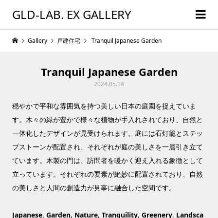
GLD-LAB. EX GALLERY
Gallery
戸建住宅
Tranquil Japanese Garden
Tranquil Japanese Garden
2024.05.14
穏やかで平和な雰囲気を持つ美しい日本の庭園を捉えていま
す。木々の緑が豊かで様々な植物が手入れされており、自然と
一体化したデザインが見受けられます。庭には石灯籠とステッ
プストーンが配置され、それぞれが庭の美しさを一層引き立て
ています。木製の門は、訪問者を暖かく迎え入れる象徴として
立っています。それぞれの要素が絶妙に配置されており、自然
の美しさと人間の創造力が見事に融合した空間です。
Japanese
,
Garden
,
Nature
,
Tranquility
,
Greenery
,
Landsca