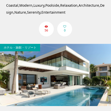
Coastal,Modern,Luxury,Poolside,Relaxation,Architecture,De
sign,Nature,Serenity,Entertainment
56
0
ホテル・旅館・リゾート

