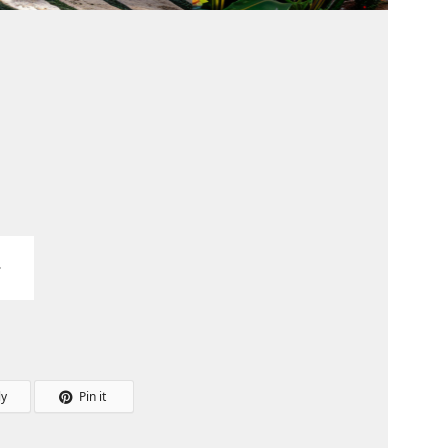
ly
Pin it