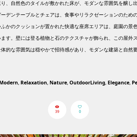
遮り、自然色のタイルが敷かれた床が、モダンな雰囲気を醸し
ガーデンテーブルとチェアは、食事やリラクゼーションのため
かふかのクッションが置かれた快適な座席エリアは、庭園の景
います。壁には登る植物と石のテクスチャが飾られ、この屋外
全体的な雰囲気は穏やかで招待感があり、モダンな建築と自然
Modern
,
Relaxation
,
Nature
,
OutdoorLiving
,
Elegance
,
P
39
0